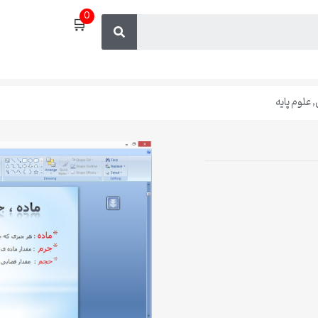
0
🛒
,
علوم پایه