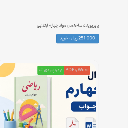
پاورپوینت ساختمان مواد چهارم ابتدایی
251,000 ریال – خرید
Word و PDF
ورد و پی دی اف