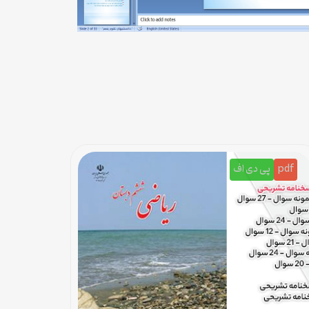
pdf
پی دی اف