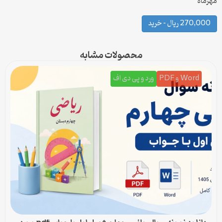
مهرماه
270,000 ریال – خرید
محصولات مشابه
Word و PDF
ورد و پی دی اف