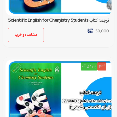
ترجمه کتاب Scientific English for Chemistry Students
(زبان تخصصی شیمی) – درس 4
59,000
مشاهده و خرید
pdf
پی دی اف