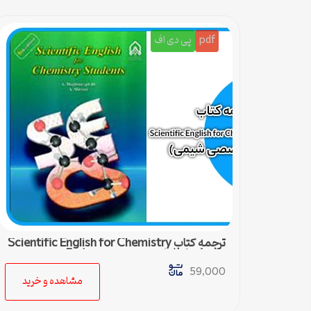
pdf
پی دی اف
ترجمه کتاب Scientific English for Chemistry
students (زبان تخصصی شیمی) – 5
59,000
مشاهده و خرید