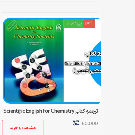
.pdf
پی دی اف
ترجمه کتاب Scientific English for Chemistry
students (زبان تخصصی شیمی) – درس 2
60,000
مشاهده و خرید