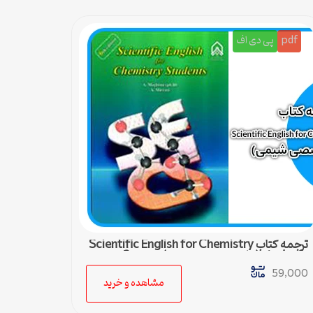
pdf
پی دی اف
ترجمه کتاب Scientific English for Chemistry
students (زبان تخصصی شیمی) – درس 3
59,000
مشاهده و خرید