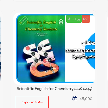
pdf
پی دی اف
ترجمه کتاب Scientific English for Chemistry
Students (زبان تخصصی شیمی) – درس اول
45,000
مشاهده و خرید