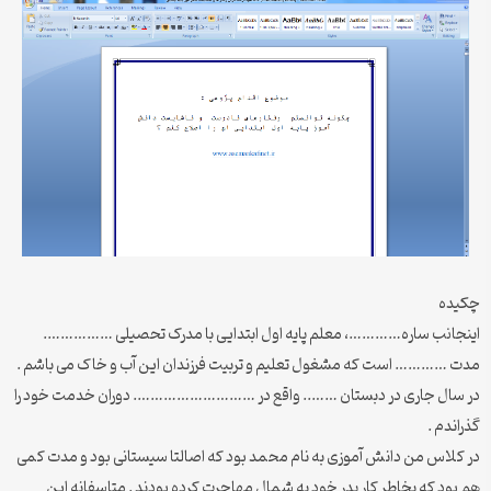
چکیده
اینجانب ساره…………، معلم پایه اول ابتدایی با مدرک تحصیلی …………….
مدت ………… است که مشغول تعلیم و تربیت فرزندان این آب و خاک می باشم .
در سال جاری در دبستان …….. واقع در ………………………. دوران خدمت خود را
گذراندم .
در کلاس من دانش آموزی به نام محمد بود که اصالتا سیستانی بود و مدت کمی
هم بود که بخاطر کار پدر خود به شمال مهاجرت کرده بودند . متاسفانه این