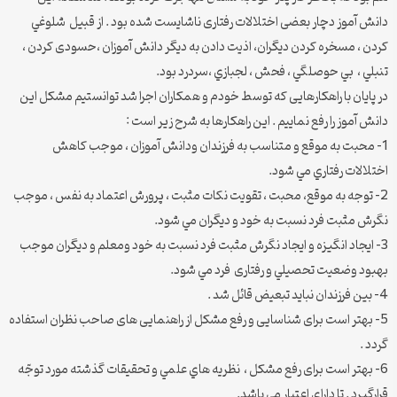
دانش آموز دچار بعضی اختلالات رفتاری ناشایست شده بود . از قبیل شلوغي
کردن ، مسخره كردن ديگران، اذيت دادن به ديگر دانش آموزان ،حسودی کردن ،
تنبلي ، بي حوصلگي ، فحش ، لجبازي ،سردرد بود.
در پایان با راهکارهایی که توسط خودم و همکاران اجرا شد توانستیم مشکل این
دانش آموز را رفع نماییم . این راهکارها به شرح زیر است :
1- محبت به موقع و متناسب به فرزندان ودانش آموزان ، موجب كاهش
اختلالات رفتاري مي شود.
2- توجه به موقع، محبت ، تقويت نكات مثبت ، پرورش اعتماد به نفس ، موجب
نگرش مثبت فرد نسبت به خود و ديگران مي شود.
3- ايجاد انگيزه و ایجاد نگرش مثبت فرد نسبت به خود ومعلم و دیگران موجب
بهبود وضعيت تحصيلي و رفتاری فرد مي شود.
4- بین فرزندان نباید تبعیض قائل شد .
5- بهتر است برای شناسایی و رفع مشکل از راهنمایی های صاحب نظران استفاده
گردد .
6- بهتر است برای رفع مشکل ، نظريه هاي علمي و تحقيقات گذشته مورد توجّه
قرارگیرد . تا داراي اعتبار مي باشد.