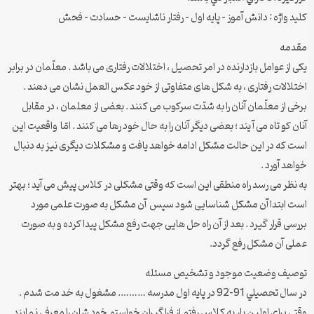
کلید واژه : دانش آموز – پایه اول – رفتار ناشایست – حسادت – فحش
مقدمه
یکی از عوامل بازدارنده در امر تحصیل ، اختلالات رفتاری می باشد . معلّمان در برابر
اختلالات رفتاری ، به شکل های متفاوتی از خود عکس العمل نشان می دهند .
برخی از معلّمان آنان را به شدّت سرکوب می کنند . بعضی از معلمان ، در مقابل
آنان کو تاه می آ یند ؛ بعضی دیگر آنان را به حال خود رها می کنند . امّا واقعیت این
است که در این حالت مشکل ادامه خواهد یافت و مشکلات دیگری نیز به دنبال
خواهد آورد .
به نظر می رسد راه منطقی این است که وقتی مشکلی در کلاس پیش می آید ؛ بهتر
است ابتدا آن مشکل شناسایی شود سپس آن مشکل به صورت علمی مورد
بررسی قرار گیرد . بعد از آن راه حل هایی جهت رفع مشکل پیدا کرده و به صورت
عملی آن مشکل رفع گردد.
توصیف وضعیت موجود و تشخیص مسئله
در سال تحصيلي 91-92 در پايه اول مدرسه ………. مشغول به خد مت شدم .
وقتي براي اولين بار به كلاس رفتم از فرا گيران خواستم خود شان را معرفي نمايند