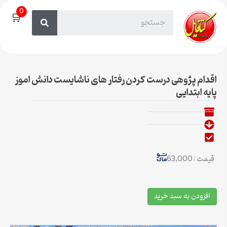
0
🛒
اقدام پژوهی درست کردن رفتار های ناشایست دانش اموز
پایه ابتدایی
قیمت : 63,000
افزودن به سبد خرید