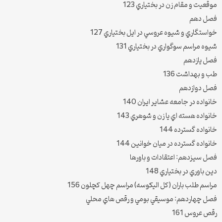
موقعيت و مقام زن در بختياري 123
فصل دهم
خواستگاري و شيوه عروسي در ايل بختياري 127
شيوه مراسم سوگواري در بختياري 131
فصل يازدهم
طب و بهداشت 136
فصل دوازدهم
خانواده در جامعه عشاير ايران 140
خانواده هسته اي يا زن و شوهري 143
خانواده گسترده 144
خانواده گسترده در ميان خوانين 144
فصل سيزدهم: اعتقادات و باورها
دين باوري در بختياري 148
مراسم طلب باران (كل اليكوسه) مراسم چهل كچلون 156
فصل چهاردهم: موسيقي بومي و رقص هاي محلي
رقص عروس 161