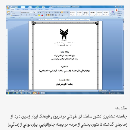
مقدمه:
جامعه عشايري كشور سابقه اي طولاني در تاريخ و فرهنگ ايران زمين دارد. از
زمانهاي گذشته تاكنون بخشي از مردم در پهنه جغرافيايي ايران نوعي از زندگي را