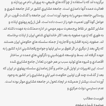
برگزيده اند كه با استفاده از چراگاه هاي طبيعي، به پرورش دام مي پردازند و
فعاليت عمده آنها دامداري است. جامعه عشايري كشور در كنار جامعه شهري و
روستايي جامعه سومي را به وجود آورده است. اين جامعه با گذشت قرون، در اثر
عوامل گوناگون اهميت خود را از دست داده است. قبل از رژيم پهلوي ايلات و
عشاير كشور در نقاط پرجمعيت سهم مهمي در اداره مملكت به عهده داشته اند.
به طوري كه ازدوره صفويه به بعد اكثر خاندانهاي شاهي ايران از ايلات برخاسته
اند. صفويه، زنديه افشاريه و قاجاريه از جمله سلسله هاي حكومتي ايران هستند
كه يكي بعد از ديگري در اثر تفوق بر ساير ايلها و جوامع يكجانشيني اداره كشور را به
عهده گرفته اند. بسط و توسعه شهرنشيني و دگرگوني هاي عمده در ساختار
اقتصادي و شيوه هاي توليد سبب بر هم خوردن تعادل جامع عشايري شده
است. اين تغييرات در اوايل قرن حاضر و آغاز زمامداري سلسله پهلوي در ايران كه
بعد از گذشت چند قرن اولين حكومت غير ايلي و عشايري را در كشور به وجود
آورده است، بيشتر از هميشه در ايجاد تحول در جامعه عشايري موثر بوده است.
عدم دسترسي دولت مركزي و
فهرست مطالب
موضوع شماره صفحه