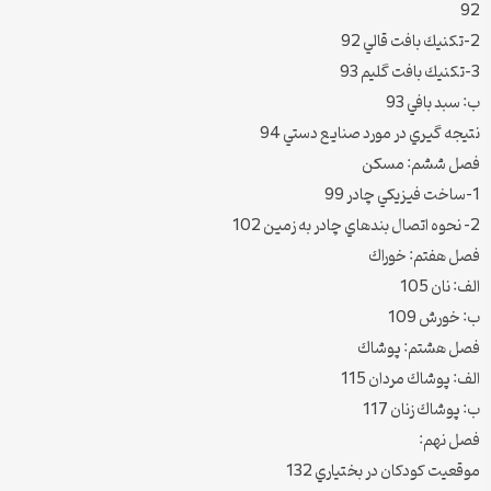
92
2-تكنيك بافت قالي 92
3-تكنيك بافت گليم 93
ب: سبد بافي 93
نتيجه گيري در مورد صنايع دستي 94
فصل ششم: مسكن
1-ساخت فيزيكي چادر 99
2- نحوه اتصال بندهاي چادر به زمين 102
فصل هفتم: خوراك
الف: نان 105
ب: خورش 109
فصل هشتم: پوشاك
الف: پوشاك مردان 115
ب: پوشاك زنان 117
فصل نهم:
موقعيت كودكان در بختياري 132