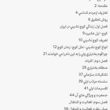
مقدمه: 2
تعاريف ازمردم شناسي 4
روش تحقيق 6
فصل اول: زندگي كوچ نشيني در ايران
كوچ- ايل عشيره 9
تعريف كوچ نشيني 10
انواع كوچ نشيني- علل كوچ- زمان كوچ 12
چرا قوم بختياري ولي را به اين نام را مي خواندند 21
فصل دوم: كليات
منطقه بختياري 29
تشكيلات سازماني 37
سلسله مراتب ايلي 39
تقسيمات ايلي 41
جمعيت و ويژگي هاي آن 44
فصل سوم: فعاليت و اشتغال
مباني نظري فعاليت و اشتغال 56