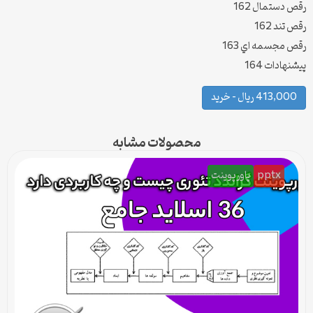
رقص دستمال 162
رقص تند 162
رقص مجسمه اي 163
پيشنهادات 164
413,000 ریال – خرید
محصولات مشابه
pptx
پاورپوینت