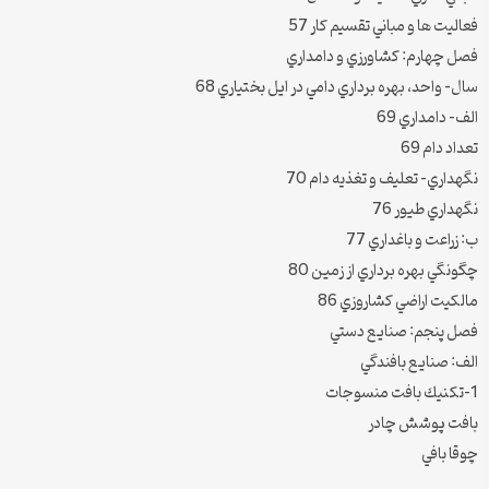
فعاليت ها و مباني تقسيم كار 57
فصل چهارم: كشاورزي و دامداري
سال- واحد، بهره برداري دامي در ايل بختياري 68
الف- دامداري 69
تعداد دام 69
نگهداري- تعليف و تغذيه دام 70
نگهداري طيور 76
ب: زراعت و باغداري 77
چگونگي بهره برداري از زمين 80
مالكيت اراضي كشاروزي 86
فصل پنجم: صنايع دستي
الف: صنايع بافندگي
1-تكنيك بافت منسوجات
بافت پوشش چادر
چوقا بافي