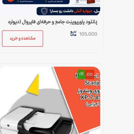
دانلود پاورپوینت جامع و حرفه‌ای فایروال (دیواره
آتش) – ویژه ارائه و پروژه
105,000
مشاهده و خرید
dll
zip