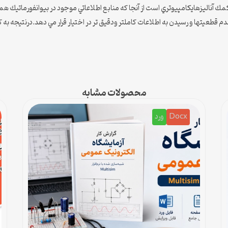
كمك آناليزهايكامپيوتري است از آنجا كه منابع اطلاعاتي موجود در بيوانفورماتيك هم
عدم قطعيتها و رسيدن به اطلاعات كاملتر ودقيق تر در اختيار قرار مي دهد.درنتيجه 
محصولات مشابه
Docx
ورد