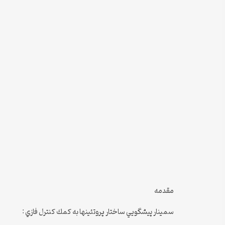
مقدمه
سمینار پيشگويي ساختار پروتئينها به كمك كنترل فازي :