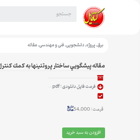
برق
,
پروژه
,
دانشجویی
,
فنی و مهندسی
,
مقاله
مقاله پيشگويي ساختار پروتئينها به كمك كنترل
فرمت فایل دانلودی : pdf
قیمت : 54,000
افزودن به سبد خرید