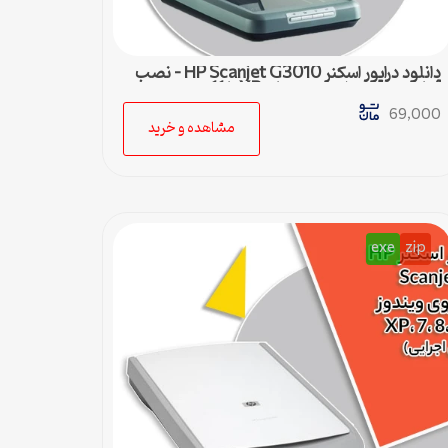
دانلود درایور اسکنر HP Scanjet G3010 – نصب
آسان و سریع برای ویندوزهای XP تا 11
69,000
مشاهده و خرید
exe
zip