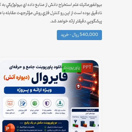
بيوانفورماتيك علم استخراج دانش از منابع داده اي بيولوژيكي به 
نادقيق بوده است از اين رو كنترل فازي روش مؤثرجهت مقابله با 
پيشگويي دقيقتر ارائه خواهد شد.
540,000 ریال – خرید
PPT
پاورپوینت