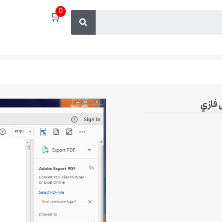
0
🛒
 فازي