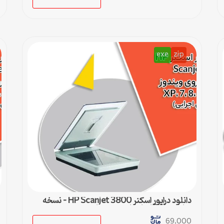
exe
zip
دانلود درایور اسکنر HP Scanjet 3800 – نسخه
نهایی و سازگار با تمام ویندوزها
69,000