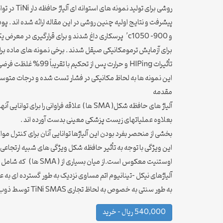
روشی برای تولید نمونه های استوانه ای آلیاژ حافظه دار TiNi در توانایی برای ارائه نمونه های تست ترمومکانیکی به لحاظ اقتصادی برای پشتیبانی از یک تلاش مدل سازی رفتاری و ساختمندی مطلوب بود.
و 900- c1050’ پرسکاری داغ شدند و برای قرارگیری در معرض یک مقطع درجه بندی ماده TiNi محکم شده .
برای آزمایش ترمومکانیکی صیقل شدند . برخی نمونه های ماده برای تحلیل DSC به منظور تعیین دماهای انتقال بعلاوه برای آزمایش میکروسک
تأثیرات HIPing و حرارت پس از تحکیم با تقریباً 99% غلظت فرضی و تقریباً زیر ساختارهای TiNi همانند ایجاد شدند .
این نمونه ها به لحاظ مکانیکی در فشار تست شده و درجات متوسطی 
مقدمه
بعلاوه عملیاتهای زیست پزشکی معینی بدست آورده اند .
بخشی از منحصر بفرد بودن این آلیاژها توانایی آنان برای کنترل موا
این ویژگی با توجه به تأثیر حافظه شکل ویژگی های شبیه ارتجاع
اوستنیت معکوس است.از میان بسیاری از ( SMA ها ) که شامل CuALNi , CuznAl , AuCd , TiNi هستند .
آلیاژهای نیکل –تینانیوم اتم مساوی نزدیک به طور گسترده ای به
به طور سنتی به خصوص به لحاظ تجاری TiNi SMAS توسط ذوب القایی خلاء یا تکنیک های ذوب قوسی خلاء پردازش می شوند .
540,000 ریال – خرید