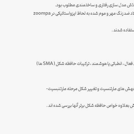
پیشرفت و نتایج اولیه چنین روشی در این مقاله ارائه شده اند . پودرهای عنصری به نسبت های 50.6 , 50.0 با Ni% ترکیب شده و به صورت ظروف فولاد ضد زنگ مهر و موم شده به لحاظ ایزواستاتیکی در zoompa
آلیاژ های حافظه شکل( SMA ها ) علاقه فراوانی را برای توانایی آنها برای استفاده بعنوان مواد کاربردی در بسیاری از عملیاتهای مهندسی مثل ساختارهای فعال ، انطباتی یا هوشمند ، ترکیبات حافظه شکل ( SMA ها )
ردن جهش های مارتنسیت و تغییر شکل مرحله مارتنبسیت-
ش بعلاوه خواص حافظه شکل برتر آنها بررسی شده اند .