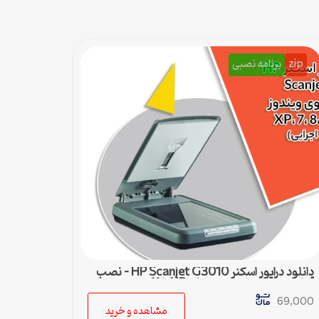
zip
برنامه نصبی
دانلود درایور اسکنر HP Scanjet G3010 – نصب
آسان و سریع برای ویندوزهای XP تا 11
69,000
مشاهده و خرید