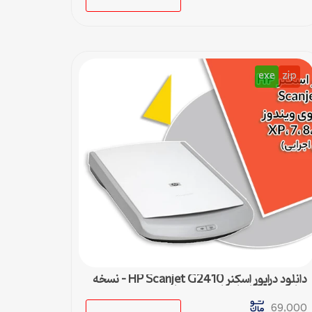
exe
zip
دانلود درایور اسکنر HP Scanjet G2410 – نسخه
نهایی و سازگار با تمام ویندوزها
69,000