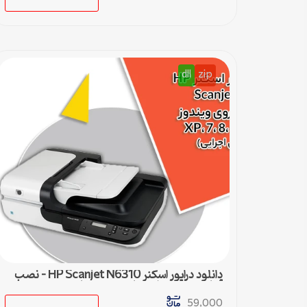
dll
zip
دانلود درایور اسکنر HP Scanjet N6310 – نصب
آسان و سریع برای تمامی ویندوزها
59,000