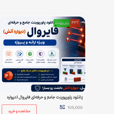
PPT
پاورپوینت
دانلود پاورپوینت جامع و حرفه‌ای فایروال (دیواره
آتش) – ویژه ارائه و پروژه
105,000
مشاهده و خرید