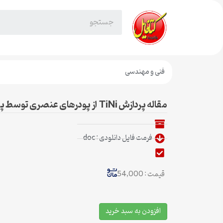
فنی و مهندسی
مقاله پردازش TiNi از پودرهای عنصری توسط پرسکاری ایزواستاتیکی داغ
فرمت فایل دانلودی : doc
قیمت : 54,000
افزودن به سبد خرید