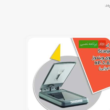
دد.
zip
برنامه نصبی