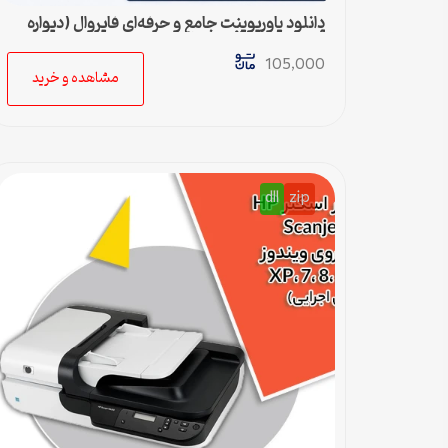
دانلود پاورپوینت جامع و حرفه‌ای فایروال (دیواره
آتش) – ویژه ارائه و پروژه
105,000
مشاهده و خرید
dll
zip