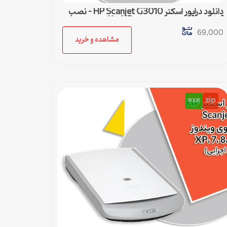
دانلود درایور اسکنر HP Scanjet G3010 – نصب
آسان و سریع برای ویندوزهای XP تا 11
69,000
مشاهده و خرید
exe
zip