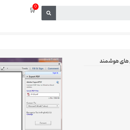
0
🛒
س های هوشمند