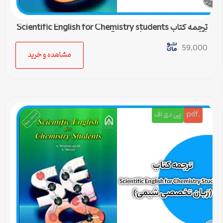
ترجمه کتاب Scientific English for Chemistry students
(زبان تخصصی شیمی) – درس 3
59,000
مشاهده و خرید
.pdf
پی دی اف