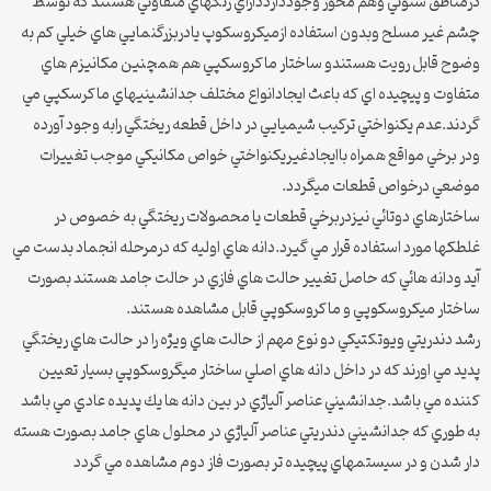
درمناطق ستوني وهم محور وجودداردداراي رنگهاي متفاوتي هستند كه توسط
چشم غير مسلح وبدون استفاده ازميكروسكوپ يادربزرگنمايي هاي خيلي كم به
وضوح قابل رويت هستندو ساختار ماكروسكپي هم همچنين مكانيزم هاي
متفاوت و پيچيده اي كه باعث ايجادانواع مختلف جدانشينيهاي ماكرسكپي مي
گردند.عدم يكنواختي تركيب شيميايي در داخل قطعه ريختگي رابه وجود آورده
ودر برخي مواقع همراه باايجادغيريكنواختي خواص مكانيكي موجب تغييرات
موضعي درخواص قطعات ميگردد.
ساختارهاي دوتائي نيزدربرخي قطعات يا محصولات ريختگي به خصوص در
غلطكها مورد استفاده قرار مي گيرد.دانه هاي اوليه كه درمرحله انجماد بدست مي
آيد ودانه هائي كه حاصل تغيير حالت هاي فازي در حالت جامد هستند بصورت
ساختار ميكروسكوپي و ماكروسكوپي قابل مشاهده هستند.
رشد دندريتي ويوتكتيكي دو نوع مهم از حالت هاي ويژه را در حالت هاي ريختگي
پديد مي اورند كه در داخل دانه هاي اصلي ساختار ميگروسكوپي بسيار تعيين
كننده مي باشد.جدانشيني عناصر آلياژي در بين دانه ها يك پديده عادي مي باشد
به طوري كه جدانشيني دندريتي عناصر آلياژي در محلول هاي جامد بصورت هسته
دار شدن و در سيستمهاي پيچيده تر بصورت فاز دوم مشاهده مي گردد