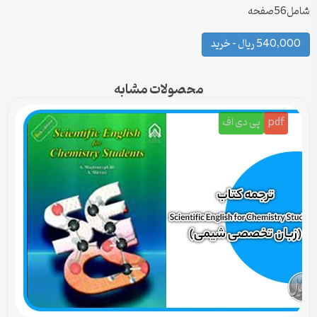
شامل56صفحه
540,000 ریال – خرید
محصولات مشابه
pdf
پی دی اف