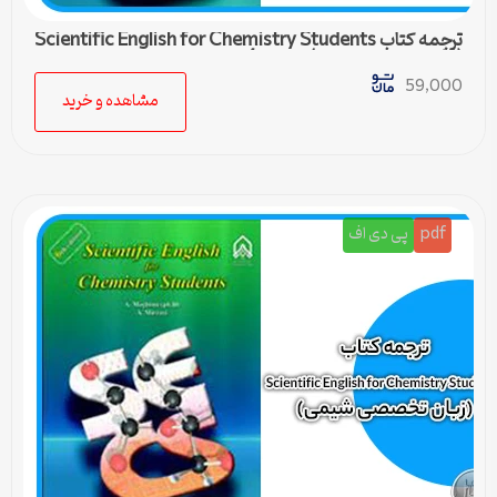
ترجمه کتاب Scientific English for Chemistry Students
(زبان تخصصی شیمی) – درس 4
59,000
مشاهده و خرید
pdf
پی دی اف