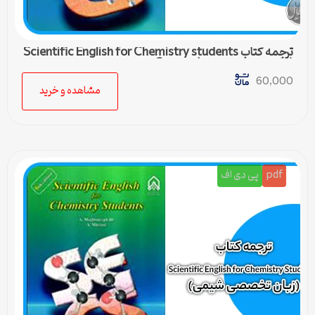
ترجمه کتاب Scientific English for Chemistry students
(زبان تخصصی شیمی) – درس 2
60,000
مشاهده و خرید
pdf
پی دی اف