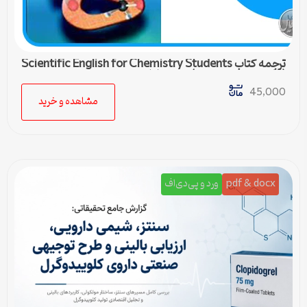
ترجمه کتاب Scientific English for Chemistry Students
(زبان تخصصی شیمی) – درس اول
45,000
مشاهده و خرید
pdf & docx
ورد و پی‌دی‌اف