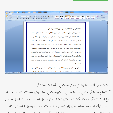
مشخصاتي از ساختارهاي ميكروسكوپي قطعات ريختگي:
آلياژهاي ريختگي داراي ساختارهاي ميكروسكوپي متفاوتي هستند كه نسبت به
نوع استفاده آنهابايكديگرتفاوت كلي داشته ودرمقابل تغيير در هر كدام از عوامل
معين درآلياژخواص مشخصي ازان تغيير پيداميكند.دانه هاومرزدانه هايي كه