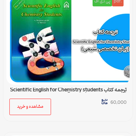
.pdf
پی دی اف
ترجمه کتاب Scientific English for Chemistry students
(زبان تخصصی شیمی) – درس 2
60,000
مشاهده و خرید