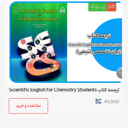
pdf
پی دی اف
ترجمه کتاب Scientific English for Chemistry Students
(زبان تخصصی شیمی) – درس اول
45,000
مشاهده و خرید