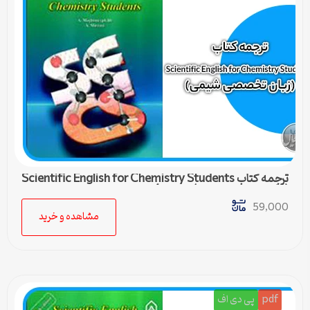
ترجمه کتاب Scientific English for Chemistry Students
(زبان تخصصی شیمی) – درس 4
59,000
مشاهده و خرید
pdf
پی دی اف