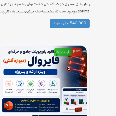
روش های بسیاری جهت بالا بردن کیفیت توان و همچنین کنترل ولتاژ
source موجود است که مشخصه های بهتری نسبت به کنترلرهای دیگر می تواند ارائه کند و در تمام انواع مبدلها اعم از dc-ac و dc-dc و ac-dc و ac-ac درانیورترها در هر دو حالت ولتاژی و جریانی می تواند بکار رود.
540,000 ریال – خرید
PPT
پاورپوینت