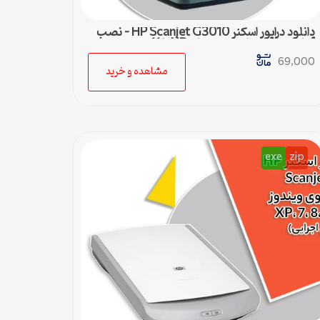
دانلود درایور اسکنر HP Scanjet G3010 – نصب
آسان و سریع برای ویندوزهای XP تا 11
69,000
مشاهده و خرید
exe
zip