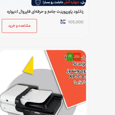
دانلود پاورپوینت جامع و حرفه‌ای فایروال (دیواره
آتش) – ویژه ارائه و پروژه
105,000
مشاهده و خرید
dll
zip