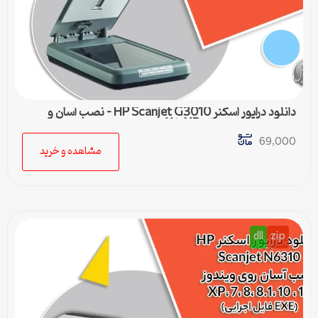
دانلود درایور اسکنر HP Scanjet G3010 – نصب آسان و
سریع برای ویندوزهای XP تا 11
69,000
مشاهده و خرید
dll
zip