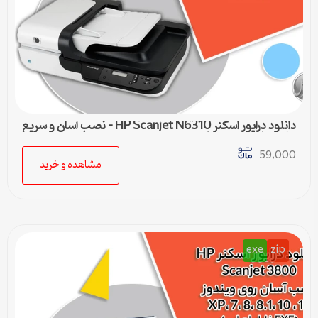
دانلود درایور اسکنر HP Scanjet N6310 – نصب آسان و سریع
برای تمامی ویندوزها
59,000
مشاهده و خرید
exe
zip