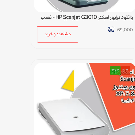
دانلود درایور اسکنر HP Scanjet G3010 – نصب
آسان و سریع برای ویندوزهای XP تا 11
69,000
مشاهده و خرید
exe
zip