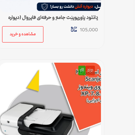
دانلود پاورپوینت جامع و حرفه‌ای فایروال (دیواره
آتش) – ویژه ارائه و پروژه
105,000
مشاهده و خرید
dll
zip