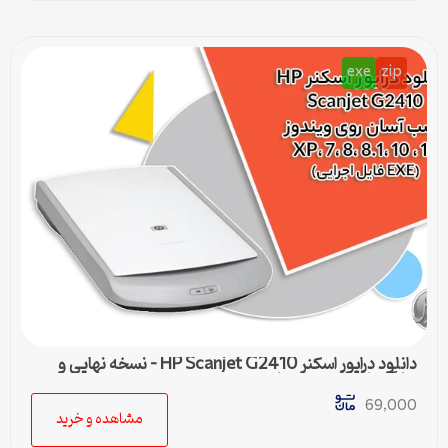
exe
zip
دانلود درایور اسکنر HP Scanjet G2410 – نسخه نهایی و
سازگار با تمام ویندوزها
69,000
مشاهده و خرید