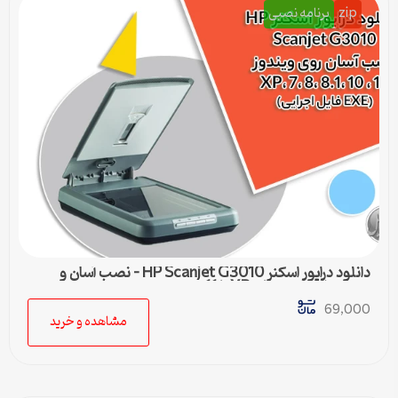
zip
برنامه نصبی
دانلود درایور اسکنر HP Scanjet G3010 – نصب آسان و
سریع برای ویندوزهای XP تا 11
69,000
مشاهده و خرید