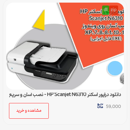
dll
zip
دانلود درایور اسکنر HP Scanjet N6310 – نصب آسان و سریع
برای تمامی ویندوزها
59,000
مشاهده و خرید