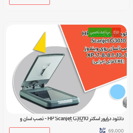
zip
برنامه نصبی
دانلود درایور اسکنر HP Scanjet G3010 – نصب آسان و
سریع برای ویندوزهای XP تا 11
69,000