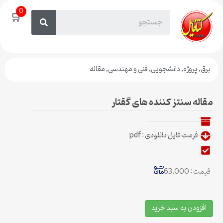
0
🛒
برق
,
پروژه
,
دانشجویی
,
فنی و مهندسی
,
مقاله
مقاله سنتز کننده های گقتار
فرمت فایل دانلودی : pdf
قیمت : 63,000
افزودن به سبد خرید