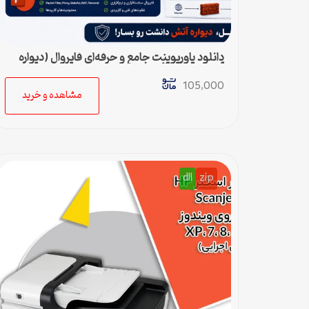
دانلود پاورپوینت جامع و حرفه‌ای فایروال (دیواره
آتش) – ویژه ارائه و پروژه
105,000
مشاهده و خرید
dll
zip