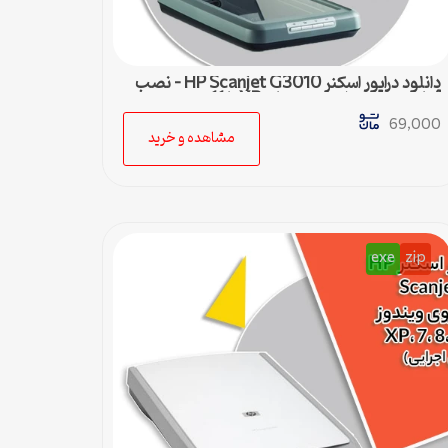
دانلود درایور اسکنر HP Scanjet G3010 – نصب
آسان و سریع برای ویندوزهای XP تا 11
69,000
مشاهده و خرید
exe
zip