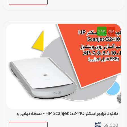
exe
zip
دانلود درایور اسکنر HP Scanjet G2410 – نسخه نهایی و
سازگار با تمام ویندوزها
69,000