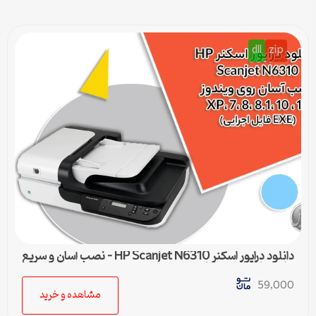
dll
zip
دانلود درایور اسکنر HP Scanjet N6310 – نصب آسان و سریع
برای تمامی ویندوزها
59,000
مشاهده و خرید