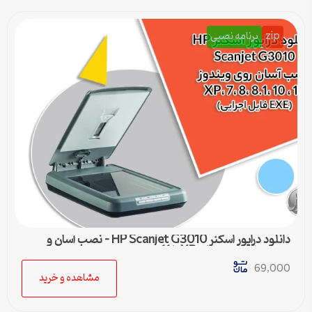
zip
برنامه نصبی
دانلود درایور اسکنر HP Scanjet G3010 – نصب آسان و
سریع برای ویندوزهای XP تا 11
69,000
مشاهده و خرید