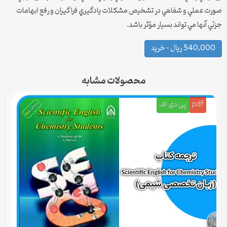
صورت عملي و شفاهي در تشخيص مشكلات يادگيري فراگيران و رفع ابهامات
جزئي آنها مي تواند بسيار مؤثر باشد.
540,000 ریال – خرید
محصولات مشابه
pdf
پی دی اف