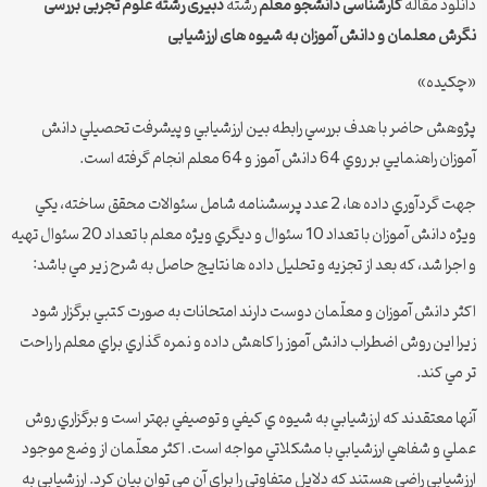
دانلود مقاله
کارشناسی دانشجو معلم
رشته
دبیری رشته علوم تجربی
بررسی
نگرش معلمان و دانش آموزان به شیوه های ارزشیابی
«چكيده»
پژوهش حاضر با هدف بررسي رابطه بين ارزشيابي و پيشرفت تحصيلي دانش
آموزان راهنمايي بر روي 64 دانش آموز و 64 معلم انجام گرفته است.
جهت گردآوري داده ها، 2 عدد پرسشنامه شامل سئوالات محقق ساخته، يكي
ويژه دانش آموزان با تعداد 10 سئوال و ديگري ويژه معلم با تعداد 20 سئوال تهيه
و اجرا شد، كه بعد از تجزيه و تحليل داده ها نتايج حاصل به شرح زير مي باشد:
اكثر دانش آموزان و معلّمان دوست دارند امتحانات به صورت كتبي برگزار شود
زيرا اين روش اضطراب دانش آموز را كاهش داده و نمره گذاري براي معلم را راحت
تر مي كند.
آنها معتقدند كه ارزشيابي به شيوه ي كيفي و توصيفي بهتر است و برگزاري روش
عملي و شفاهي ارزشيابي با مشكلاتي مواجه است. اكثر معلّمان از وضع موجود
ارزشيابي راضي هستند كه دلايل متفاوتي را براي آن مي توان بيان كرد. ارزشيابي به