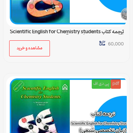
ترجمه کتاب Scientific English for Chemistry students
(زبان تخصصی شیمی) – درس 2
60,000
مشاهده و خرید
pdf
پی دی اف