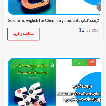
ترجمه کتاب Scientific English for Chemistry students
(زبان تخصصی شیمی) – درس 3
59,000
مشاهده و خرید
.pdf
پی دی اف