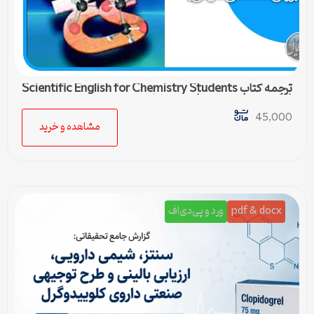
ترجمه کتاب Scientific English for Chemistry Students
(زبان تخصصی شیمی) – درس اول
45,000
مشاهده و خرید
pdf & docx
ورد و پی‌دی‌اف