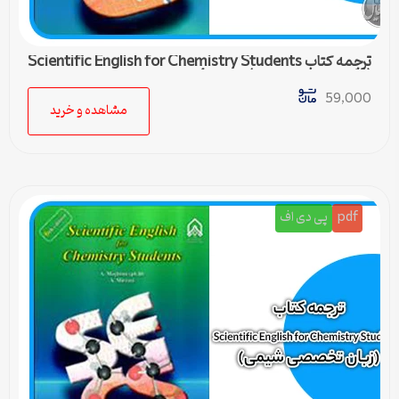
ترجمه کتاب Scientific English for Chemistry Students
(زبان تخصصی شیمی) – درس 4
59,000
مشاهده و خرید
pdf
پی دی اف