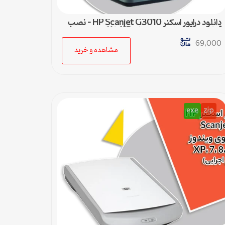
دانلود درایور اسکنر HP Scanjet G3010 – نصب
آسان و سریع برای ویندوزهای XP تا 11
69,000
مشاهده و خرید
exe
zip