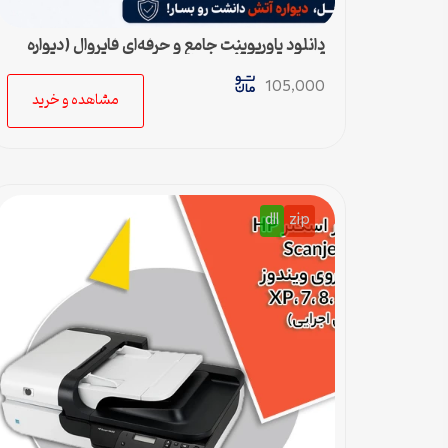
دانلود پاورپوینت جامع و حرفه‌ای فایروال (دیواره
آتش) – ویژه ارائه و پروژه
105,000
مشاهده و خرید
dll
zip