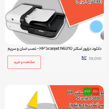
دانلود درایور اسکنر HP Scanjet N6310 – نصب آسان و سریع
برای تمامی ویندوزها
59,000
مشاهده و خرید
exe
zip