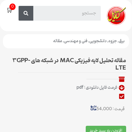
0
🛒
برق
,
جزوه
,
دانشجویی
,
فنی و مهندسی
,
مقاله
مقاله تحلیل لایه فیزیکی MAC در شبکه های ۳GPP-
LTE
فرمت فایل دانلودی : pdf
قیمت : 54,000
افزودن به سبد خرید