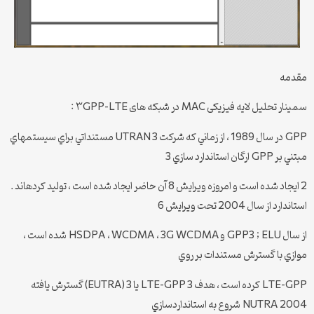
مقدمه
سمینار تحلیل لایه فیزیکی MAC در شبکه های ۳GPP-LTE :
GPP در سال 1989 ، از زماني كه شركت 3 UTRAN مستنداتي براي سيستمهاي
مبتني بر GPP ارگان استاندارد سازي 3
2 ايجاد شده است و امروزه ويرايش 8 آن حاضر ايجاد شده است ، توليد كردهاند .
استاندارد از سال 2004 تحت ويرايش 6
از سال GPP3 ; ELU و HSDPA ، WCDMA ، 3G WCDMA شده است ،
موازي با گسترش مستندات بر روي
LTE-GPP كرده است ، هدف 3 LTE-GPP يا 3 (EUTRA) گسترش يافته
NUTRA 2004 شروع به استانداردسازي