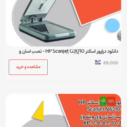
دانلود درایور اسکنر HP Scanjet G3010 – نصب آسان و
سریع برای ویندوزهای XP تا 11
69,000
مشاهده و خرید
dll
zip