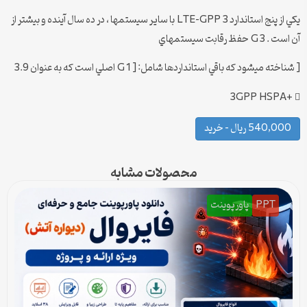
يكي از پنج استاندارد LTE-GPP 3 با ساير سيستمها ، در ده سال آينده و بيشتر از
آن است . 3 G حفظ رقابت سيستمهاي
[ شناخته ميشود كه باقي استانداردها شامل: [ 1 G اصلي است كه به عنوان 3.9
3GPP HSPA+ 
540,000 ریال – خرید
محصولات مشابه
PPT
پاورپوینت