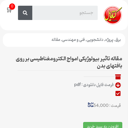
0
🛒
برق
,
پروژه
,
دانشجویی
,
فنی و مهندسی
,
مقاله
مقاله تاثیر بیولوژیکی امواج الکترومغناطیسی بر روی
بافتهای بدن
فرمت فایل دانلودی : pdf
قیمت : 54,000
افزودن به سبد خرید