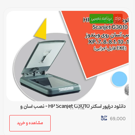
zip
برنامه نصبی
دانلود درایور اسکنر HP Scanjet G3010 – نصب آسان و
سریع برای ویندوزهای XP تا 11
69,000
مشاهده و خرید