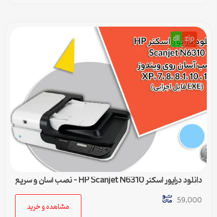
dll
zip
دانلود درایور اسکنر HP Scanjet N6310 – نصب آسان و سریع
برای تمامی ویندوزها
59,000
مشاهده و خرید