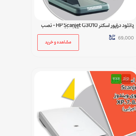
دانلود درایور اسکنر HP Scanjet G3010 – نصب
آسان و سریع برای ویندوزهای XP تا 11
69,000
مشاهده و خرید
exe
zip