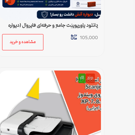
دانلود پاورپوینت جامع و حرفه‌ای فایروال (دیواره
آتش) – ویژه ارائه و پروژه
105,000
مشاهده و خرید
dll
zip