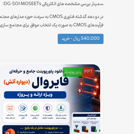
سمینار بررسی مشخصه های الکتریکی DG-SOI MOSEETs:
در دو دهه گذشته فناوری CMOS به سرعت
فرآیندهای CMOS به صورت یک انتخاب موفق برای مجتمع سازی سیستم های پیچیده سیگنال مرکب درآمده است .
540,000 ریال – خرید
PPT
پاورپوینت