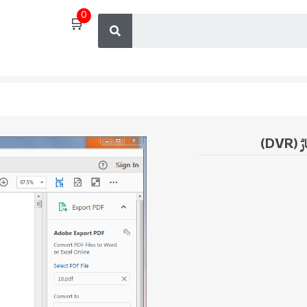
0
🛒
D)