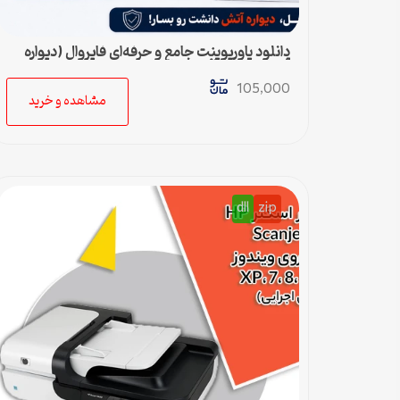
دانلود پاورپوینت جامع و حرفه‌ای فایروال (دیواره
آتش) – ویژه ارائه و پروژه
105,000
مشاهده و خرید
dll
zip