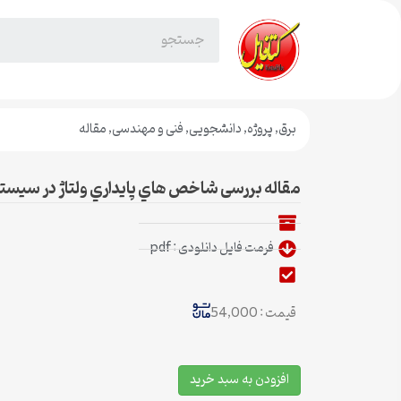
برق
,
پروژه
,
دانشجویی
,
فنی و مهندسی
,
مقاله
مقاله بررسی شاخص هاي پایداري ولتاژ در سیس
فرمت فایل دانلودی : pdf
قیمت : 54,000
افزودن به سبد خرید