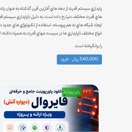
هاي قدرت مختلف دنيا رخ داده است، به دليل ناپايداري سيستم 
ايجاد شبكه هاي به هم پيوسته، استفاده از تكنولوژي هاي جديد در
انواع مختلف ناپايداري ها در سيست مهاي قدرت به همراه داشته ا
را برانگيخته است.
540,000 ریال – خرید
PPT
پاورپوینت