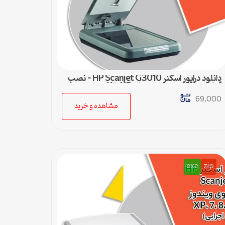
دانلود درایور اسکنر HP Scanjet G3010 – نصب
آسان و سریع برای ویندوزهای XP تا 11
69,000
مشاهده و خرید
exe
zip