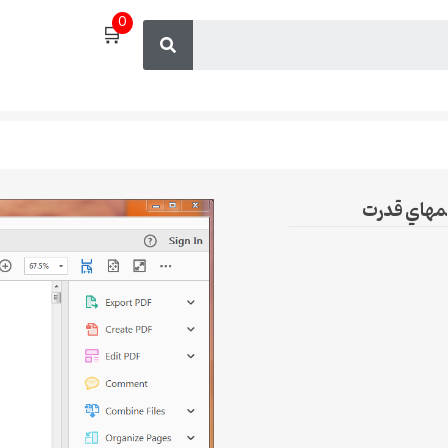
0
🛒
تمهاي قدرت