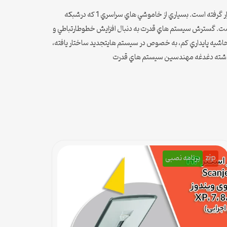
پايداري سيستم قدرت از دهه هاي آغازين قرن گذشته به عنوان يك مسئله مهم در امنيت بهره برداري ازسيستمهاي قدرت، شناخته شده و مورد توجه قرار گرفته است. بسياري از خاموشي هاي سراسري 1 كه درشبكه
 است. گسترش سيستم هاي قدرت به دنبال افزايش خطوطارتباطي و
ا حاشيه پايداري كم، به خصوص در سيستم هايتجديد ساختار يافته،
از گذشته دغدغه مهندسين سيستم هاي قدرت
zip
برنامه نصبی