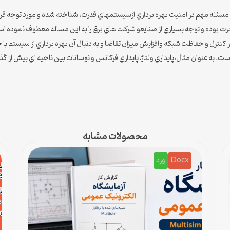
قدرت بوده و توجه بسياري از صنايعو شركت هاي برق را به اين مساله معطوف نموده
 كنترل و حفاظت شبكه وافزايش ميزان تقاضا و به دنبال آن بهره برداري از سيستم ب
ست. به عنوان مثال،پايداري ولتاژ، پايداري فركانس و نوسانات بين ناحيه اي بيش 
محصولات مشابه
Docx
ورد