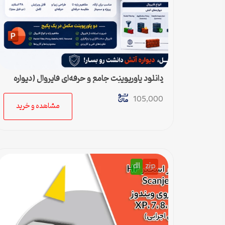
دانلود پاورپوینت جامع و حرفه‌ای فایروال (دیواره
آتش) – ویژه ارائه و پروژه
105,000
مشاهده و خرید
dll
zip