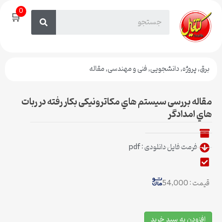
0
🛒
برق
,
پروژه
,
دانشجویی
,
فنی و مهندسی
,
مقاله
مقاله بررسی سیستم هاي مکاترونیکی بکار رفته در ربات
هاي امدادگر
فرمت فایل دانلودی : pdf
قیمت : 54,000
افزودن به سبد خرید