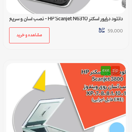
دانلود درایور اسکنر HP Scanjet N6310 – نصب آسان و سریع
برای تمامی ویندوزها
59,000
مشاهده و خرید
exe
zip