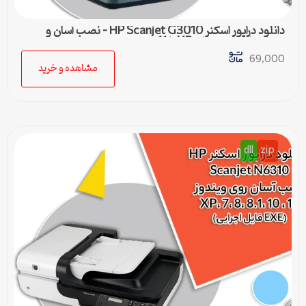
دانلود درایور اسکنر HP Scanjet G3010 – نصب آسان و
سریع برای ویندوزهای XP تا 11
69,000
مشاهده و خرید
dll
zip