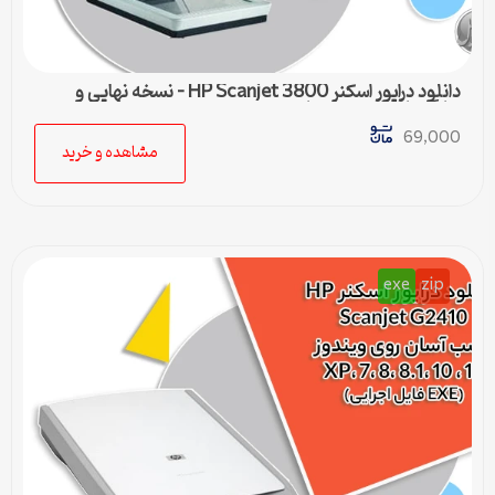
دانلود درایور اسکنر HP Scanjet 3800 – نسخه نهایی و
سازگار با تمام ویندوزها
69,000
مشاهده و خرید
exe
zip