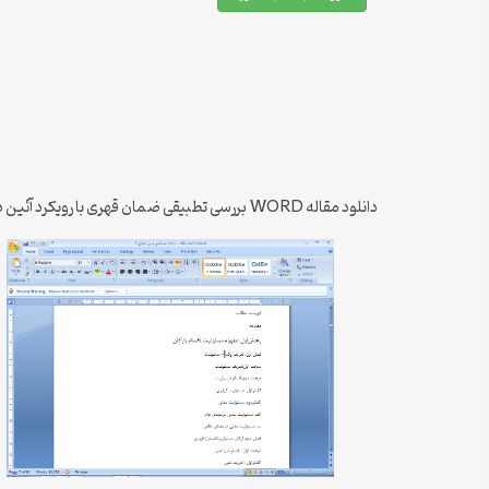
دانلود مقاله WORD بررسی تطبیقی ضمان قهری با رویکرد آئین دادرسی مدنی در حقوق ایران و فرانسه در قالب فایل DOCX و PDF دانشگاه قم