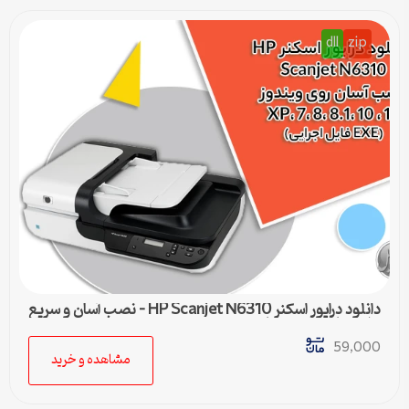
dll
zip
دانلود درایور اسکنر HP Scanjet N6310 – نصب آسان و سریع
برای تمامی ویندوزها
59,000
مشاهده و خرید