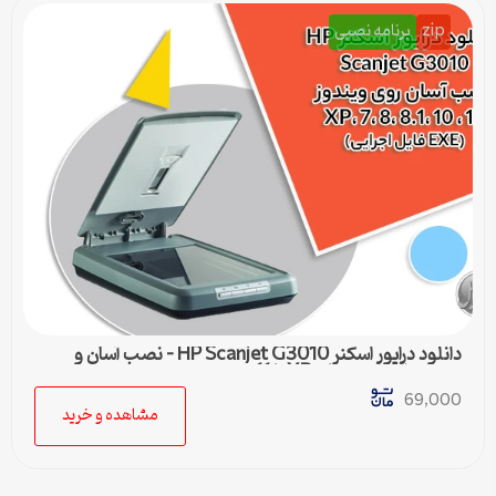
zip
برنامه نصبی
دانلود درایور اسکنر HP Scanjet G3010 – نصب آسان و
سریع برای ویندوزهای XP تا 11
69,000
مشاهده و خرید