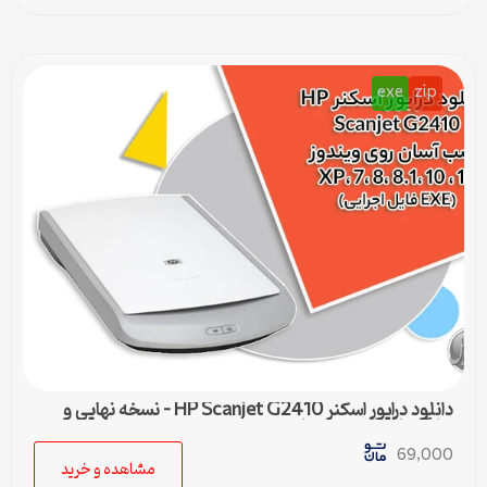
exe
zip
دانلود درایور اسکنر HP Scanjet G2410 – نسخه نهایی و
سازگار با تمام ویندوزها
69,000
مشاهده و خرید