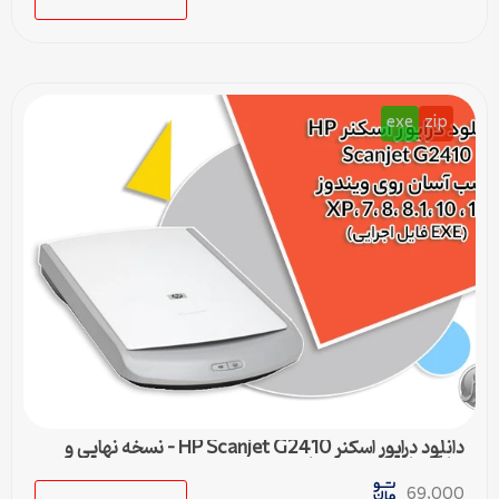
exe
zip
دانلود درایور اسکنر HP Scanjet G2410 – نسخه نهایی و
سازگار با تمام ویندوزها
69,000