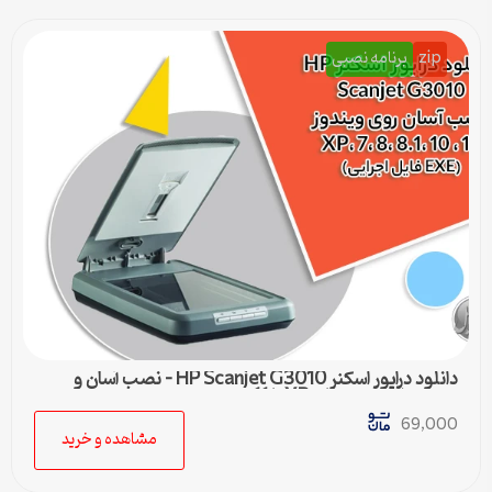
zip
برنامه نصبی
دانلود درایور اسکنر HP Scanjet G3010 – نصب آسان و
سریع برای ویندوزهای XP تا 11
69,000
مشاهده و خرید