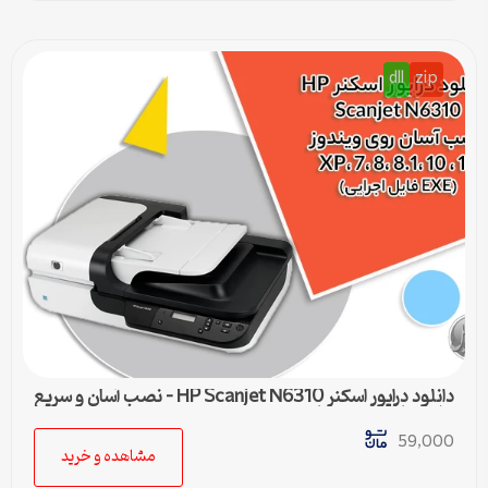
dll
zip
دانلود درایور اسکنر HP Scanjet N6310 – نصب آسان و سریع
برای تمامی ویندوزها
59,000
مشاهده و خرید