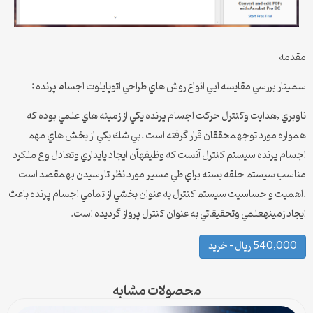
مقدمه
سمینار بررسي مقايسه ايي انواع روش هاي طراحي اتوپايلوت اجسام پرنده :
ناوبري ,هدايت وكنترل حركت اجسام پرنده يكي از زمينه هاي علمي بوده كه
همواره مورد توجهمحققان قرار گرفته است .بي شك يكي از بخش هاي مهم
اجسام پرنده سيستم كنترل آنست كه وظيفهآن ايجاد پايداري وتعادل و ع ملكرد
مناسب سيستم حلقه بسته براي طي مسير مورد نظر تا رسيدن بهمقصد است
.اهميت و حساسيت سيستم كنترل به عنوان بخشي از تمامي اجسام پرنده باعث
ايجاد زمينهعلمي وتحقيقاتي به عنوان كنترل پرواز گرديده است.
540,000 ریال – خرید
محصولات مشابه