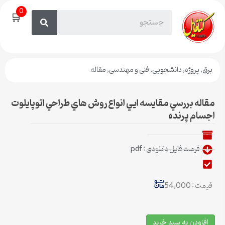
0
🛒
برق
,
پروژه
,
دانشجویی
,
فنی و مهندسی
,
مقاله
مقاله بررسي مقايسه ايي انواع روش هاي طراحي اتوپايلوت
اجسام پرنده
فرمت فایل دانلودی : pdf
قیمت : 54,000
افزودن به سبد خرید