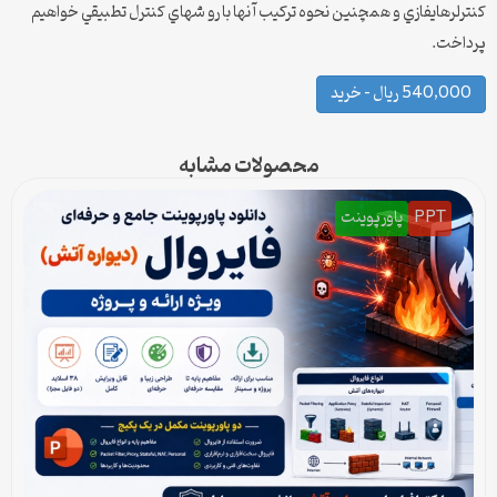
كنترلرهايفازي و همچنين نحوه تركيب آ نها با رو شهاي كنترل تطبيقي خواهيم
پرداخت.
540,000 ریال – خرید
محصولات مشابه
PPT
پاورپوینت