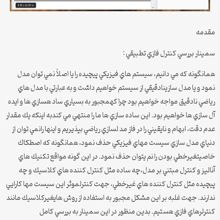
مقدمه
سمینار بررسي كنترل فازي تطبيقي :
همانگونه كه مي دانيم، سيستم هاي فيزيكي پيچيده را يا اصلاً نمي توان مدل
نمود و يا مدل سازينادقيقي از سيستم خواهيم داشت و به عبارتي با مدل هاي
رياضي نادقيق مواجه خواهيم بود چرا كهمجبور به بسياري ساد هسازي ها و ايده
آل سازي ها خواهيم بود. اين ساده سازي ها ما را منتهي مي كندبه اينكه يك مقدار
عدم دقت، ابهام و نايقيني را در فاز مد لسازي رياضي بپذيريم و اينها رانمي توان از
دنياي مدل سازي سيست مهاي فيزيكي حذف نمود، همانگونه كه اصطكاك
خاصيتغيرخطي بودن را نم يتوان حذف نمود. در اين گونه مواقع تكنيك هاي
آناليز و كنترل مبتني بر مدل،چه ساده مثل كنترل كننده هاي كلاسيك و چه
پيچيده مثل كنترل كننده هاي غيرخطي، جهت كنترلموثر اين سيست مها كارايي
ندارند. جهت غلبه بر اين مشكل مجبور به استفاده از روش هايغيركلاسيك مانند
كنترلرهاي فازي هستيم. بدين منظور در اين سمينار به بررسي كامل