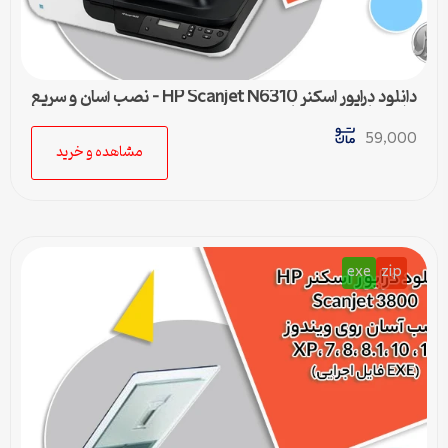
دانلود درایور اسکنر HP Scanjet N6310 – نصب آسان و سریع
برای تمامی ویندوزها
59,000
مشاهده و خرید
exe
zip