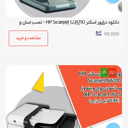
دانلود درایور اسکنر HP Scanjet G3010 – نصب آسان و
سریع برای ویندوزهای XP تا 11
69,000
مشاهده و خرید
dll
zip