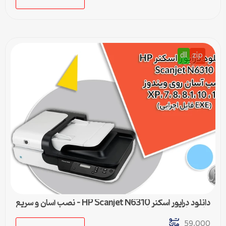
dll
zip
دانلود درایور اسکنر HP Scanjet N6310 – نصب آسان و سریع
برای تمامی ویندوزها
59,000