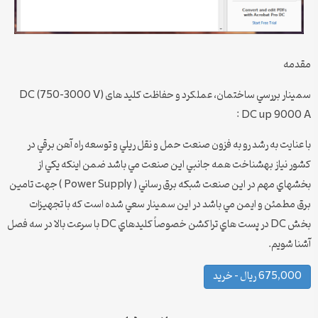
مقدمه
سمینار بررسي ساختمان، عملكرد و حفاظت کلید های (DC (750-3000 V
DC up 9000 A :
با عنايت به رشد رو به فزون صنعت حمل و نقل ريلي و توسعه راه آهن برقي در
كشور نياز بهشناخت همه جانبي اين صنعت مي باشد ضمن اينكه يكي از
بخشهاي مهم در اين صنعت شبكه برق رساني ( Power Supply ) جهت تامين
برق مطمئن و ايمن مي باشد در اين سمينار سعي شده است كه با تجهيزات
بخش DC در پست هاي تراكشن خصوصاً كليدهاي DC با سرعت بالا در سه فصل
آشنا شويم.
675,000 ریال – خرید