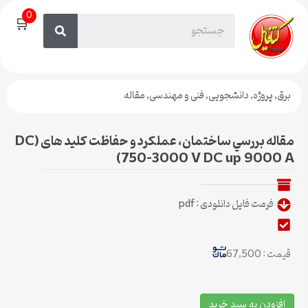
0
🛒
برق
,
پروژه
,
دانشجویی
,
فنی و مهندسی
,
مقاله
مقاله بررسي ساختمان، عملكرد و حفاظت کلید های (DC
(750-3000 V DC up 9000 A
فرمت فایل دانلودی : pdf
قیمت : 67,500
افزودن به سبد خرید