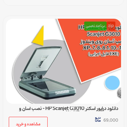
zip
برنامه نصبی
دانلود درایور اسکنر HP Scanjet G3010 – نصب آسان و
سریع برای ویندوزهای XP تا 11
69,000
مشاهده و خرید