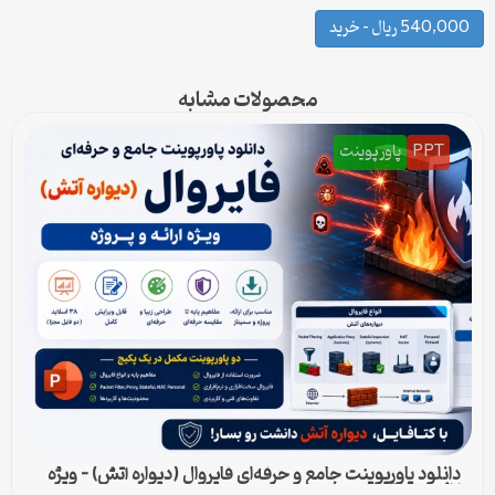
540,000 ریال – خرید
محصولات مشابه
PPT
پاورپوینت
دانلود پاورپوینت جامع و حرفه‌ای فایروال (دیواره آتش) – ویژه
ارائه و پروژه