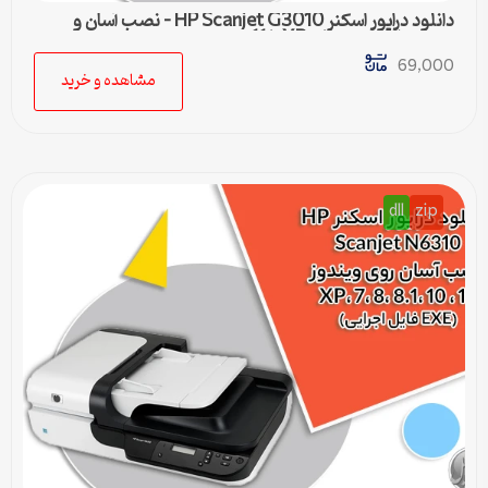
دانلود درایور اسکنر HP Scanjet G3010 – نصب آسان و
سریع برای ویندوزهای XP تا 11
69,000
مشاهده و خرید
dll
zip