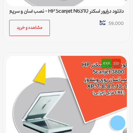
دانلود درایور اسکنر HP Scanjet N6310 – نصب آسان و سریع
برای تمامی ویندوزها
59,000
مشاهده و خرید
exe
zip