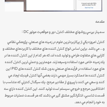
مقدمه
سمینار بررسي روشهاي مختلف كنترل دور و موقعيت موتور DC :
كنترل امروزه يكي از پركاربردترين علوم در زمينه هاي صنعتي، پژوهشي نظامي
و… مي باشد. براين اساس انواع كنترل كننده هاي مختلف با كاربردهاي مختلف و
كارايي هاي متفاوت طراحي و توليد شده اند،كه هر كدام از اين كنترل كننده ها در
يك زمينه خاص مورد استفاده وسيعدارند. مهمترين و عملي ترين كنترل كننده
هاي مورد استفاده در فرآيندهاي صنعتي بدون شك كنترل کننده های PID ا ين
كنترل كننده ها عملكرد بسيار مهمي دارند بعضي آنها كنترل فيدبك ايجاد مي
كنند و سعي مي كنند با پيروي از مقادير مرجع ، يك سيگنال كنترلي كه متناسب با
اختلافبين مرجع و خروجي سيستم است توليد كنند. اين كنترل كننده داراي سه
قسمت تناسبي، انتگرالگير، مشتق گير مي باشند كه هر قسمت عمليات مربوط
به خود را انجام مي دهد.