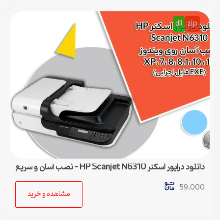
dll
zip
دانلود درایور اسکنر HP Scanjet N6310 – نصب آسان و سریع
برای تمامی ویندوزها
59,000
مشاهده و خرید