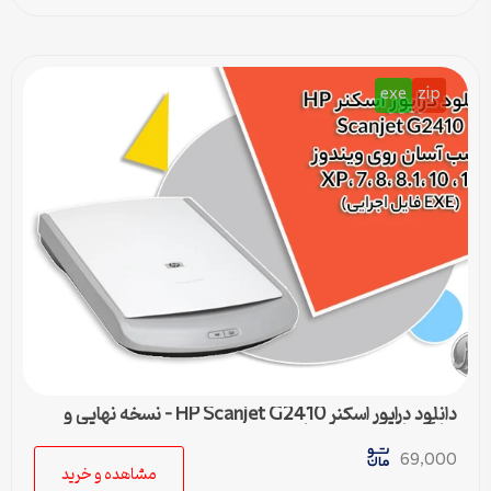
exe
zip
دانلود درایور اسکنر HP Scanjet G2410 – نسخه نهایی و
سازگار با تمام ویندوزها
69,000
مشاهده و خرید