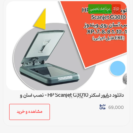
zip
برنامه نصبی
دانلود درایور اسکنر HP Scanjet G3010 – نصب آسان و
سریع برای ویندوزهای XP تا 11
69,000
مشاهده و خرید