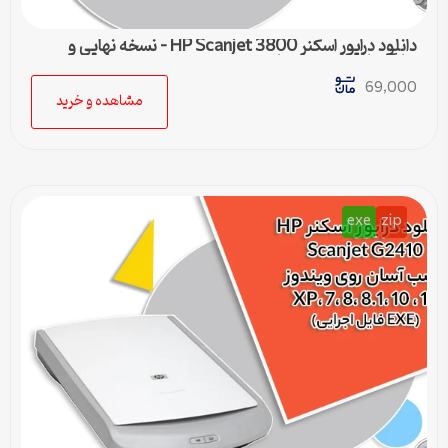
دانلود درایور اسکنر HP Scanjet 3800 – نسخه نهایی و
سازگار با تمام ویندوزها
69,000
مشاهده و خرید
exe
zip