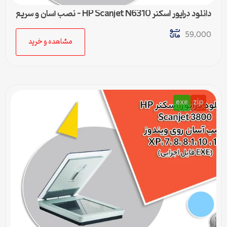
دانلود درایور اسکنر HP Scanjet N6310 – نصب آسان و سریع
برای تمامی ویندوزها
59,000
مشاهده و خرید
exe
zip