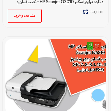
دانلود درایور اسکنر HP Scanjet G3010 – نصب آسان و
سریع برای ویندوزهای XP تا 11
69,000
مشاهده و خرید
dll
zip