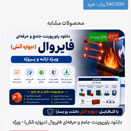
540,000 ریال – خرید
محصولات مشابه
PPT
پاورپوینت
دانلود پاورپوینت جامع و حرفه‌ای فایروال (دیواره آتش) – ویژه
ارائه و پروژه