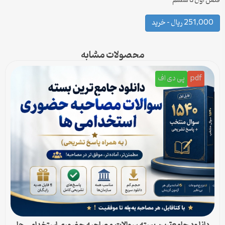
فصل اوّل تا ششم
251,000 ریال – خرید
محصولات مشابه
pdf
پی دی اف