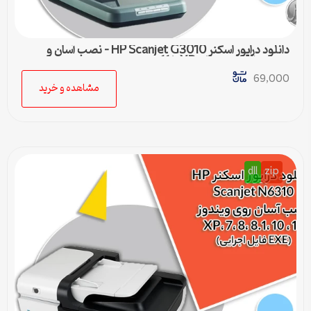
دانلود درایور اسکنر HP Scanjet G3010 – نصب آسان و
سریع برای ویندوزهای XP تا 11
69,000
مشاهده و خرید
dll
zip