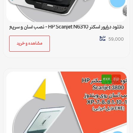
دانلود درایور اسکنر HP Scanjet N6310 – نصب آسان و سریع
برای تمامی ویندوزها
59,000
مشاهده و خرید
exe
zip