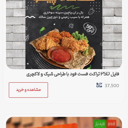
فایل PSD تراکت فست فود با طراحی شیک و لاکچری
37,500
مشاهده و خرید
psd
لایه باز