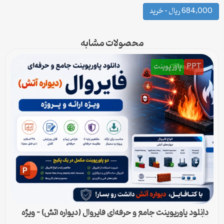
684,000 ریال – خرید
محصولات مشابه
PPT
پاورپوینت
دانلود پاورپوینت جامع و حرفه‌ای فایروال (دیواره آتش) – ویژه
ارائه و پروژه