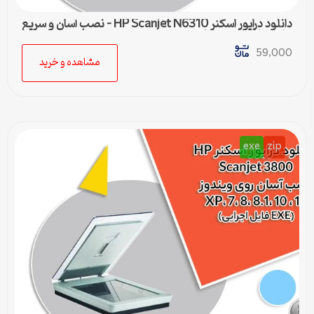
دانلود درایور اسکنر HP Scanjet N6310 – نصب آسان و سریع
برای تمامی ویندوزها
59,000
مشاهده و خرید
exe
zip