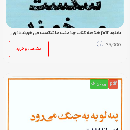
دانلود pdf خلاصه کتاب چرا ملت ها شکست می خورند دارون
عجم اوغلو جیمز رابینسن
35,000
مشاهده و خرید
pdf
پی دی اف