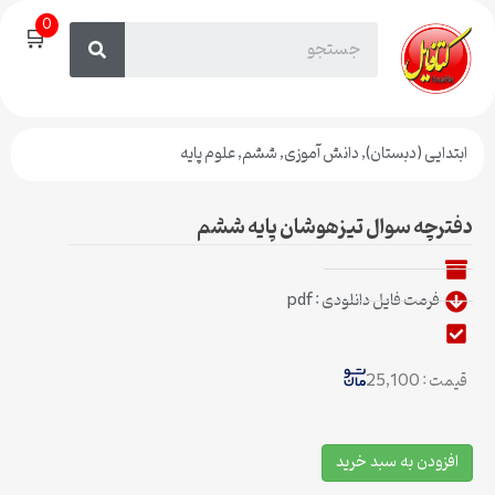
0
🛒
ابتدایی (دبستان)
,
دانش آموزی
,
ششم
,
علوم پایه
دفترچه سوال تیزهوشان پایه ششم
فرمت فایل دانلودی : pdf
قیمت : 25,100
افزودن به سبد خرید