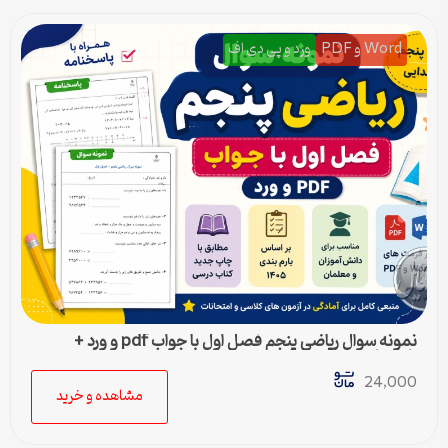
Word و PDF
ورد و پی دی اف
نمونه سوال ریاضی پنجم فصل اول با جواب pdf و ورد +
پاسخنامه
24,000
مشاهده و خرید