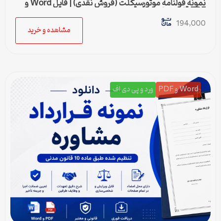
نمونه قولنامه موتورسیکلت (فروش نقدی) | فایل Word و
PDF قابل ویرایش
194,000
مشاهده و خرید
Word و PDF
ورد و پی دی اف