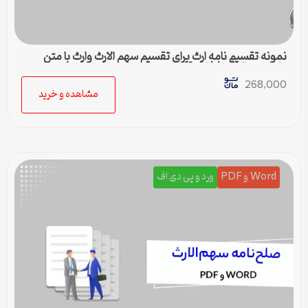
نمونه تقسیم نامه ارث برای تقسیم سهم الارث وارث با متن
کامل و حقوقی | فایل pdf و ورد
268,000
مشاهده و خرید
Word و PDF
ورد و پی دی اف