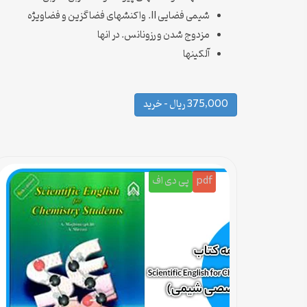
شیمی فضایی II. واکنشهای فضاگزین و فضاویژه
مزدوج شدن و رزونانس. در انها
آلکینها
375,000 ریال – خرید
pdf
پی دی اف