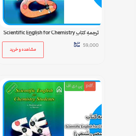
ترجمه کتاب Scientific English for Chemistry
students (زبان تخصصی شیمی) – 5
59,000
مشاهده و خرید
.pdf
پی دی اف