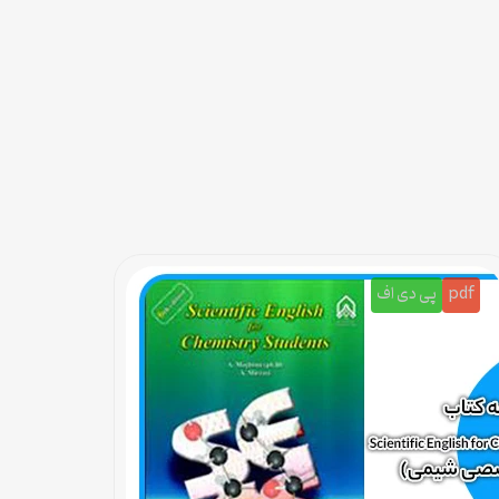
pdf
پی دی اف