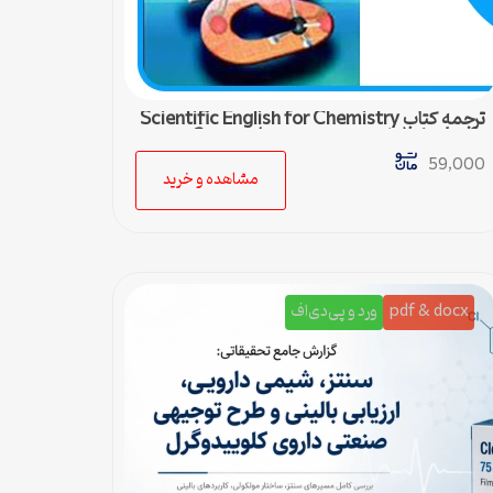
ترجمه کتاب Scientific English for Chemistry
students (زبان تخصصی شیمی) – درس 3
59,000
مشاهده و خرید
pdf & docx
ورد و پی‌دی‌اف