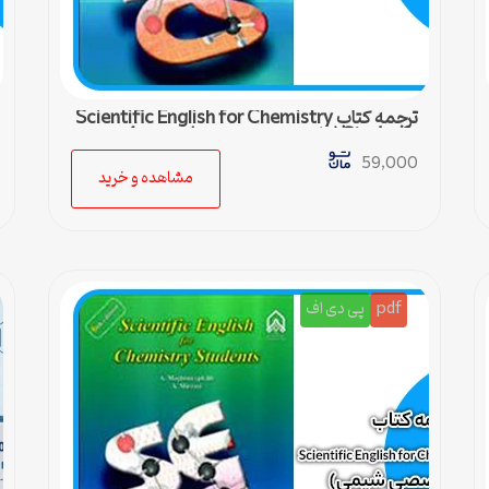
ترجمه کتاب Scientific English for Chemistry
Students (زبان تخصصی شیمی) – درس 4
59,000
مشاهده و خرید
pdf
پی دی اف