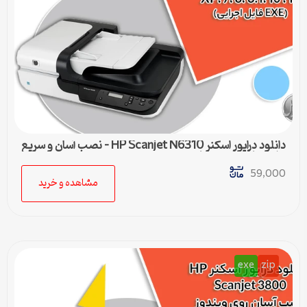
دانلود درایور اسکنر HP Scanjet N6310 – نصب آسان و سریع
برای تمامی ویندوزها
59,000
مشاهده و خرید
exe
zip