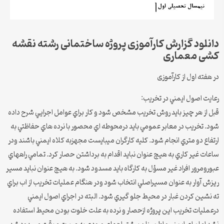
دانلود گزارش کارآموزی پروژه ساختمانی رشته نقشه
کشی معماری
در هفته اول از کارآموزی
رعايت اصول ايمني در تخريب:
قبل از هر چيز بايد روش تخريب مشخص شود و كار براي عوامل اجرايي شرح داده
شود. تخريب در معابر عمومي بايد درمحوطه اي محصور با نرده هاي حفاظتي به
ارتفاع دو متري انجام شود. كليه كارگران ميبايست مجهزبه كلاه ايمني باشند ودر
ساعات غير كاري به هيچ عنوان نبايد اقدام به برداشتن حصار كرد. تمامي راههاي
عبورومرور افراد غير مسؤل به كارگاه بايد مسدود شود. به هيچ عنوان نبايد مسير
ريزش آوار به عنوان مسيراصلي انتخاب شود ودر هنگام عمليات تخريب از اب براي
ته نشين كردن غبار در محيط جلو گيري شود. البته در اجراي اصول ايمني
درعمليات تخريب اين پروژه ازحصار و نرده به علت خلوت بودن محيط استفاده