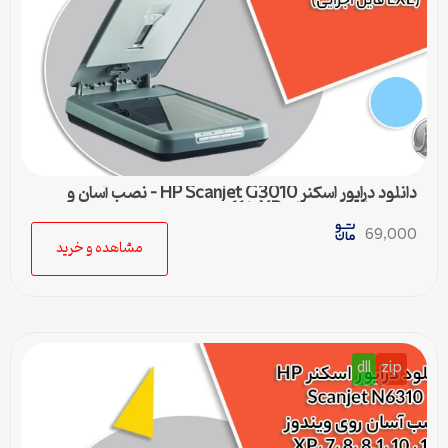
دانلود درایور اسکنر HP Scanjet G3010 – نصب آسان و
سریع برای ویندوزهای XP تا 11
69,000
مشاهده و خرید
dll
zip