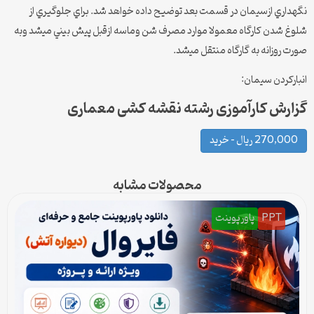
نگهداري ازسيمان در قسمت بعد توضيح داده خواهد شد. براي جلوگيري از
شلوغ شدن كارگاه معمولا موارد مصرف شن وماسه ازقبل پيش بيني ميشد وبه
صورت روزانه به گارگاه منتقل ميشد.
انباركردن سيمان:
گزارش کارآموزی رشته نقشه کشی معماری
270,000 ریال – خرید
محصولات مشابه
PPT
پاورپوینت