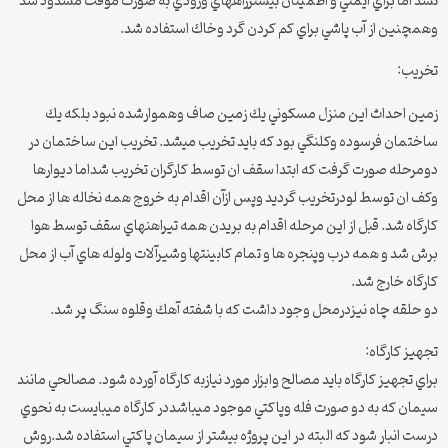
نشد اما براي ايمني و اطمينان بيشترراههاي ورودي به صورت موقت مسدود شد
وهمچنين از آب پاشي براي كم كردن گرد وخاك استفاده شد.
تخريب:
زمين احداث اين منزل مسكوني يك زمين صاف وهموارشده نبود بلكه يك
ساختمان فرسوده وكلنگي بود كه بايد تخريب ميشد. تخريب اين ساختمان در
دومرحله صورت گرفت كه ابتدا سقف ان توسط كارگران تخريب شداما ديوارها
وكف ان توسط لودرتخريب گرديد وپس ازآن اقدام به خروج همه نخاله ها از محل
كارگاه شد. قبل از اين مرحله اقدام به بريدن همه تيراهنهاي سقف توسط هوا
برش شد و همه درب وپنجره ها و تمام كابينتها وشيرآلات ولوله هاي آب از محل
كارگاه خارج شد.
دو حلقه چاه نيزدرمحل وجود داشت كه با شفته آهك وقلوه سنگ پر شد.
تجهيز كارگاه:
براي تجهيز كارگاه بايد مصالح وابزار مورد نيازبه كارگاه آورده شود. مصالحي مانند
سيمان كه به دو صورت فله وپاكتي موجود ميباشددر كارگاه ميبايست به نحوي
درست انبار شود كه البته در اين پروژه بيشتر از سيمان پاكتي استفاده شد.روش