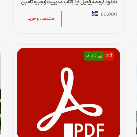
دانلود ترجمه فصل 13 کتاب مدیریت زنجیره تامین
چوپرا (Sunil Chopra) | حمل و نقل در زنجیره
تامین
80,000
مشاهده و خرید
pdf
پی دی اف