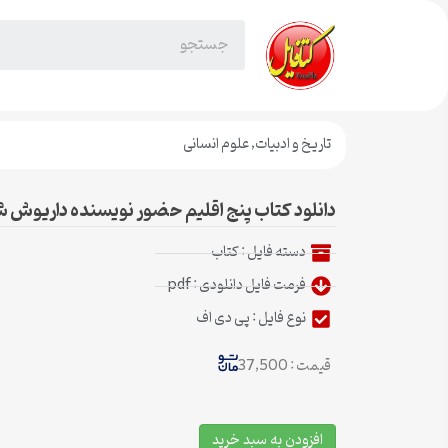
تاریخ و ادبیات
,
علوم انسانی
دانلود کتاب پنج اقلیم حضور نویسنده داریوش ش
دسته فایل :
کتاب
فرمت فایل دانلودی : pdf
نوع فایل : پی دی اف
قیمت : 37,500
افزودن به سبد خرید