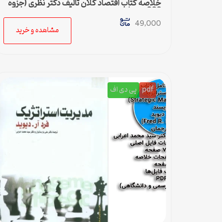
خلاصه کتاب اقتصاد کلان تالیف دکتر نظری (جزوه
668 نکته)
49,000
مشاهده و خرید
pdf
پی دی اف