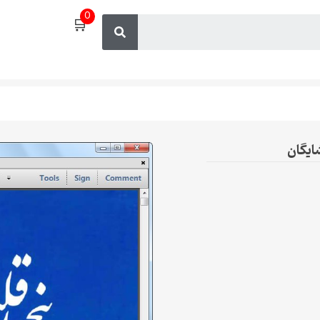
0
🛒
ایگان