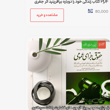
PDF کتاب زندگی خود را دوباره بیافرینید اثر جفری
یانگ و ژانت کلوسکو
80,000
مشاهده و خرید
pdf
پی دی اف