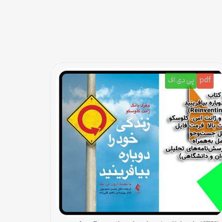
pdf
پی دی اف