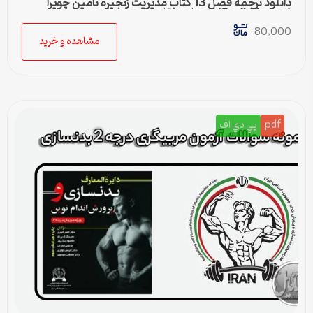
دانلود ترجمه فصل 13 کتاب مدیریت زنجیره تامین چوپرا
(Sunil Chopra) | حمل و نقل در زنجیره تامین
80,000
مشاهده و خرید
pdf
پي دي اف