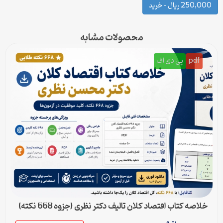
250,000 ریال – خرید
محصولات مشابه
pdf
پی دی اف
خلاصه کتاب اقتصاد کلان تالیف دکتر نظری (جزوه 668 نکته)