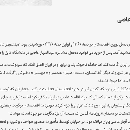
عاصی
عبدالقهار عاصی (زاده ۱۳۳۵ خورشیدی – درگذشته ۱۳۷۳) از شاعران نسل ن
 اقامت کند اما حادثه ناخوشایندی برای او در ایران اتفاق افتاد که سرنوشت عاصی را ت
شهروند دیگر افغانستان، دست «میترا» همسر و «مهستی» دخترش را گرفت تا شاید ا
کنند اما موفق نشدند.
ار ایرانی بود که اکنون نیز در حوزه افغانستان فعالیت می‌کند. جعفریان که نویسن
ت. یکی از همان کسانی که برای اقامت عاصی در ایران تلاش کرد اما صدایش به جا
ه هنوز مدت اعتبار روادید قهار عاصی پایان نیافته بود، در خیابان توسط مأمور نه معذور، مواخذه و تنبی
شه برآورده باشدش، خرد و مچاله شده بود. صبح روز بعد، کوله‌بارش را بسته و اصرار شر