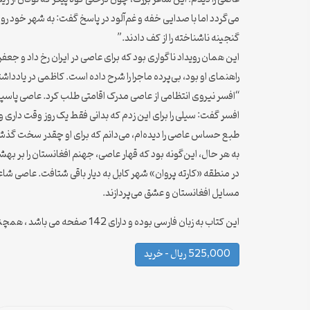
می‌گردد اما با صدایی خفه و غم‌آلود در پاسخ گفت: به شهر خود روم 
گنجینه ناشناخته را از کف دادند.”
این همان رویداد ناگواری بود که برای عاصی در ایران رخ داد و جعفر
راهنمای او بود، بی‌پرده ماجرا را شرح داده است. کاظمی در یادداشتی که در مورخ ۱۳۹۳/۷/۶، در خبرگزاری
“افسر نیروی انتظامی از عاصی مدرک اقامتی طلب کرد. عاصی پاسپورت
افسر گفت: سیلی را برای این زدم که بدانی فقط یک روز وقت داری و 
طبع حساس عاصی را دیده‌ام، می‌دانم که برای او چقدر سخت گذ
در منطقه «کارته پروان» شهر کابل به دیار باقی شتافت. عاصی شاع
مسایل افغانستان و عشق می‌پردازند.
این کتاب به زبان فارسی بوده و دارای 142 صفحه می باشد ، همچنین ویدیو کلیپ مشاعره عبدالقهار عاصی شامل 7 دقیقه می باشد که همراه اشعار می‌توانید دانلود کنید.
525,000 ریال – خرید