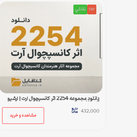
rar
نقاشي
دانلود مجموعه 2254 اثر کانسپچوال آرت | آرشیو
آثار 114 هنرمند برجسته هنر مفهومی
432,000
مشاهده و خرید