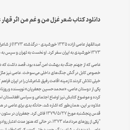
دانلود کتاب شعر غزل من و غم من اثر قهار 
۱۳۷۳خورشیدی به ایران سفر کرد. او نخست به تهران و سپس به مشهد آمد. پس از خرید می توانید محفل مشاعره عبدالقهار عاصی در دانشگاه کابل را همراه کتاب pdf شعر غزل من و غم من را نیز دانلود کنید .
عاصی که از جهنم جنگ به بهشت امن آمده بود، قصد داشت که در ایران
خصوص کابل در آتش جنگ‌های داخلی می‌سوخت. عاصی نیز مثل هر 
خیلی تلاش کردند تا زمینه اقامت رفیق شاعرشان را در ایران فراهم 
یکی از دوستان عاصی، «محمدحسین جعفریان» نویسنده و روزنامه‌نگ
کرده و موضوع کتابش نیز اوضاع اجتماعی و سیاسی افغانستان اس
قدس پنجشنبه مورخ ۱۳۷۹/۵/۲۷ فاش کرد. جعفریان در ستون «مشت بر سندان» روزنامه قدس که نسخه آن نزد نگارنده موجود است، نوشت:
“یکی از روزهای مردادماه ۱۳۷۳، در حالی ک
عاصی را دیدم؛ این شاعر بزرگ، چون درختی کوه پیکر که توفان از ری