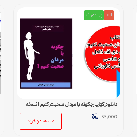
pdf
پی دی اف
دانلود کتاب چگونه با مردان صحبت کنیم (نسخه
کامل PDF) | متیو هاسی – مترجم نرگس کاویانی
55,000
مشاهده و خرید