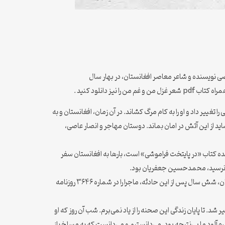
وین افغانستان در دهه ۱۳۶۰ و اوایل دهه ۱۳۷۰ خورشیدی بود. عبدالقهار عاصی نویسنده و شاعر معاصر افغانستان، در بهار سال
غییر داد و او را به کام مرگ کشاند. در آن زمان، افغانستان و به
ز این آتش در امان بماند. دوستان مهاجر و انصار عاصی،
ده کتاب «در پایتخت فراموشی» است، بارها به افغانستان سفر
ی نرسید، محمدحسین جعفریان بود.
علاوه بر این، همان‌طور که اشاره شد، حادثه بدی برای عاصی در هنگام سفرش به ایران رخ داد که عزم او را جزم کرد تا دوباره به افغانستان برگردد. جعفریان، شش سال پس از این حادثه، ماجرا را در شماره ۳۶۴۶ روزنامه
ه و تحقیر شد. تا پایان زندگی این صحنه را از یاد نمی‌برم. شب آن روز که او
م‌آلود ما بی‌نتیجه بود. می‌دانستیم و می‌دانست که به مسلخ باز