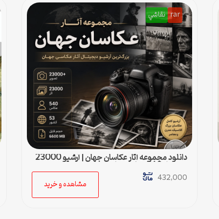
rar
نقاشي
دانلود مجموعه آثار عکاسان جهان | آرشیو 23000
عکس از 540 عکاس مطرح دنیا
432,000
مشاهده و خرید