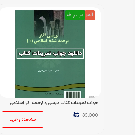
pdf
پي دي اف
جواب تمرینات کتاب بررسی و ترجمه آثار اسلامی
سالار منافی اناری
85,000
مشاهده و خرید