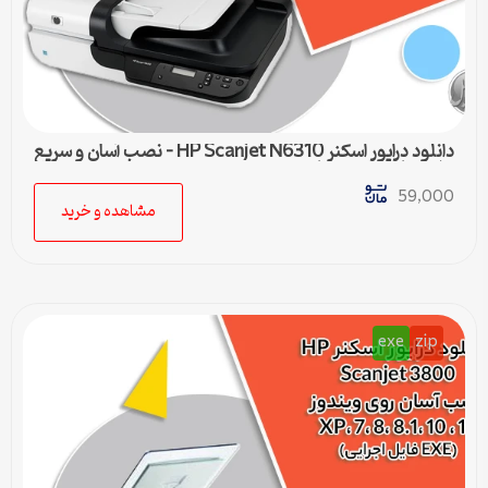
دانلود درایور اسکنر HP Scanjet N6310 – نصب آسان و سریع
برای تمامی ویندوزها
59,000
مشاهده و خرید
exe
zip