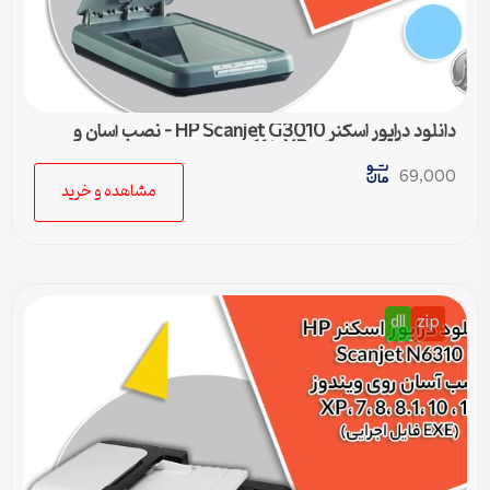
دانلود درایور اسکنر HP Scanjet G3010 – نصب آسان و
سریع برای ویندوزهای XP تا 11
69,000
مشاهده و خرید
dll
zip