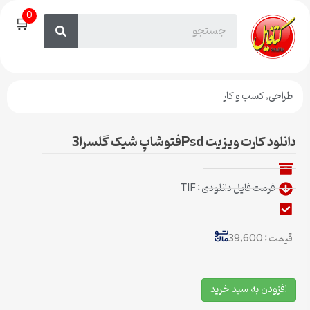
0
🛒
طراحی
,
کسب و کار
دانلود کارت ویزیت Psdفتوشاپ شیک گلسرا3
فرمت فایل دانلودی : TIF
قیمت : 39,600
افزودن به سبد خرید