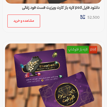
دانلود فایل psd لایه باز کارت ویزیت فست فود زغالی
52,500
مشاهده و خرید
psd
لایه باز فتوشاپ