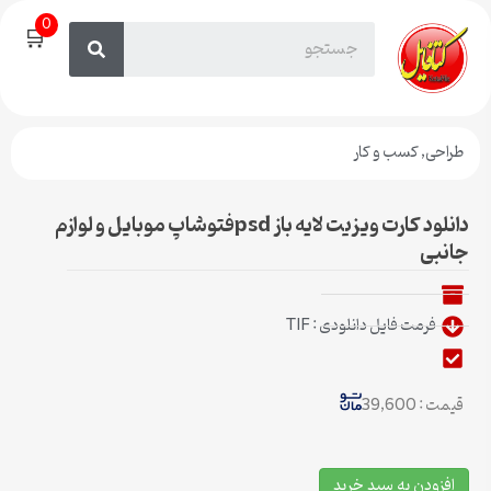
0
🛒
طراحی
,
کسب و کار
دانلود کارت ویزیت لایه باز psdفتوشاپ موبایل و لوازم
جانبی
فرمت فایل دانلودی : TIF
قیمت : 39,600
افزودن به سبد خرید