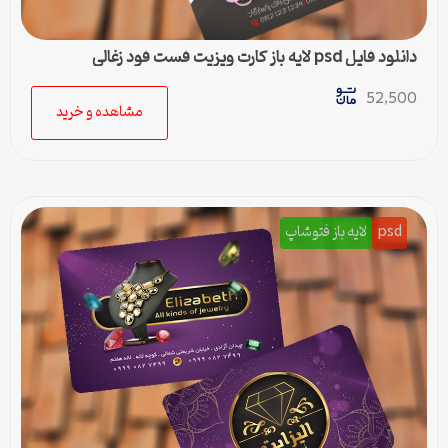
دانلود فایل psd لایه باز کارت ویزیت فست فود زغالی
52,500
مشاهده و خرید
psd
لایه باز فتوشاپ