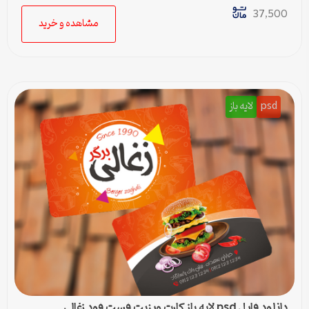
37,500
مشاهده و خرید
psd
لایه باز
دانلود فایل psd لایه باز کارت ویزیت فست فود زغالی