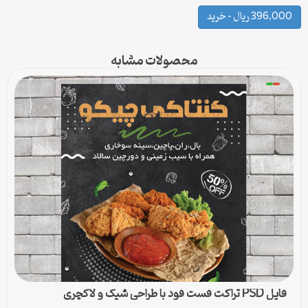
396,000 ریال – خرید
محصولات مشابه
فایل PSD تراکت فست فود با طراحی شیک و لاکچری