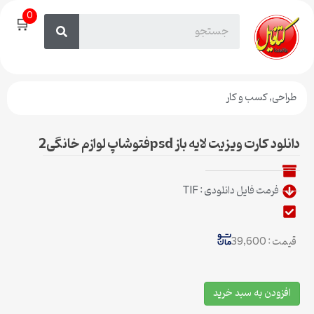
0
🛒
طراحی
,
کسب و کار
دانلود کارت ویزیت لایه باز psdفتوشاپ لوازم خانگی2
فرمت فایل دانلودی : TIF
قیمت : 39,600
افزودن به سبد خرید