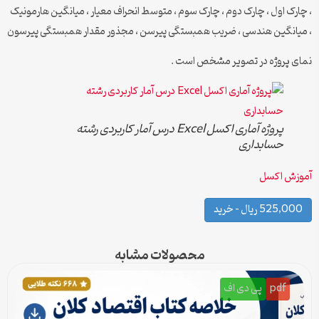
، چارک اول ، چارک دوم ، چارک سوم ، متوسط انحراف معیار ، میانگین هارمونیک
، میانگین هندسی ، ضریب همبستگی پیرسن ، مجذور مقدار همبستگی پیرسون
نمای پروژه در تصویر مشخص است .
پروژه آماری اکسل Excel درس آمار کاربردی رشته
حسابداری
آموزش اکسل
525,000 ریال – خرید
محصولات مشابه
pdf
پی دی اف